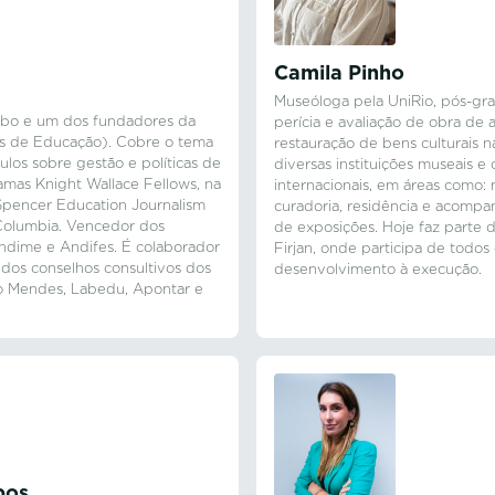
Camila Pinho
Museóloga pela UniRio, pós-gra
obo e um dos fundadores da
perícia e avaliação de obra de
as de Educação). Cobre o tema
restauração de bens culturais na
ulos sobre gestão e políticas de
diversas instituições museais e c
amas Knight Wallace Fellows, na
internacionais, em áreas como:
Spencer Education Journalism
curadoria, residência e acompa
Columbia. Vencedor dos
de exposições. Hoje faz parte
Undime e Andifes. É colaborador
Firjan, onde participa de todos
dos conselhos consultivos dos
desenvolvimento à execução.
igo Mendes, Labedu, Apontar e
pos