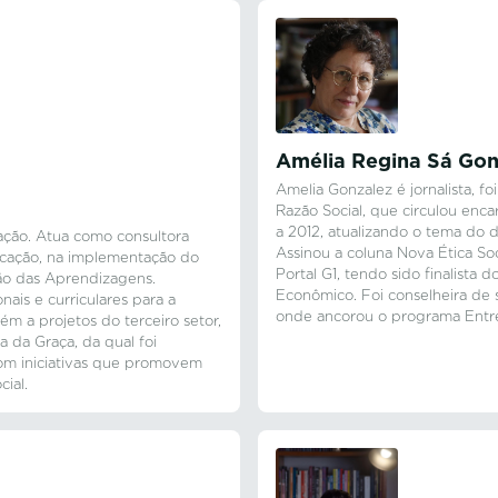
Amélia Regina Sá Gon
Amelia Gonzalez é jornalista, f
Razão Social, que circulou enc
a 2012, atualizando o tema do 
ção. Atua como consultora
Assinou a coluna Nova Ética So
ucação, na implementação do
Portal G1, tendo sido finalista
ão das Aprendizagens.
Econômico. Foi conselheira de 
nais e curriculares para a
onde ancorou o programa Entre
m a projetos do terceiro setor,
a da Graça, da qual foi
m iniciativas que promovem
ial.