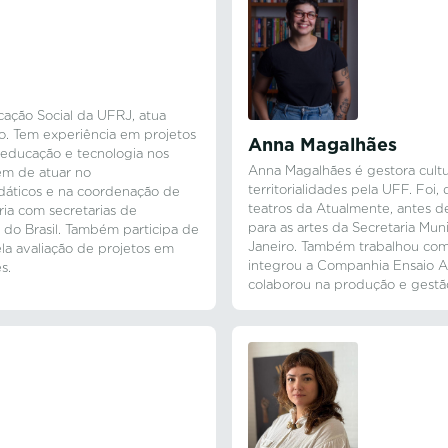
ação Social da UFRJ, atua
. Tem experiência em projetos
Anna Magalhães
 educação e tecnologia nos
Anna Magalhães é gestora cultu
ém de atuar no
territorialidades pela UFF. Foi
dáticos e na coordenação de
teatros da Atualmente, antes de
ria com secretarias de
para as artes da Secretaria Mun
 do Brasil. Também participa de
Janeiro. Também trabalhou como
la avaliação de projetos em
integrou a Companhia Ensaio A
s.
colaborou na produção e gest