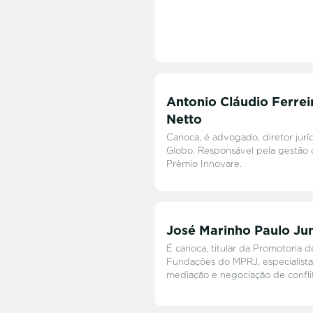
Antonio Cláudio Ferrei
Netto
Carioca, é advogado, diretor jurí
Globo. Responsável pela gestão
Prêmio Innovare.
José Marinho Paulo Ju
É carioca, titular da Promotoria d
Fundações do MPRJ, especialist
mediação e negociação de confli