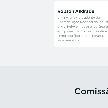
Robson Andrade
É mineiro, ex-presidente da
Confederação Nacional da Indústr
engenheiro e industrial da área 
equipamentos para setores diver
como petróleo, gás, mineração,
saneamento, etc.
Comissã