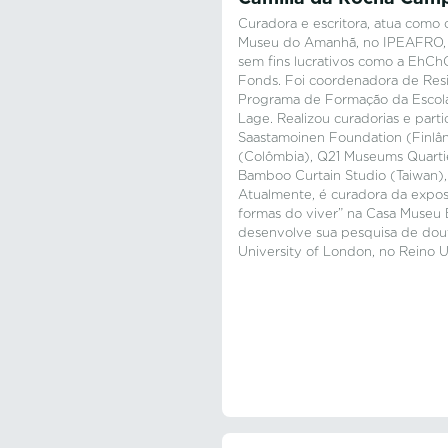
Curadora e escritora, atua como c
Museu do Amanhã, no IPEAFRO, e 
sem fins lucrativos como a EhCh
Fonds. Foi coordenadora de Res
Programa de Formação da Escola
Lage. Realizou curadorias e partic
Saastamoinen Foundation (Finlân
(Colômbia), Q21 Museums Quartie
Bamboo Curtain Studio (Taiwan), 
Atualmente, é curadora da exposi
formas do viver” na Casa Museu E
desenvolve sua pesquisa de dou
University of London, no Reino U