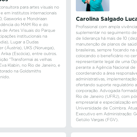
onsultora para artes visuais no
em institutos internacionais
Carolina Salgado Luc
O, Gasworks e Mondriaan
idência do MAM Rio e do
Profissional com ampla vivênc
 de Artes Visuais do Parque
suplementar no seguimento de
ipações institucionais na
de liderança há mais de 10 (dez
dia), Lugar a Dudas
manutenção de planos de saúd
r (Áustria), UKS (Noruega),
brasileiras, sempre focando na
Arika (Escócia), entre outros.
colocando o beneficiário no ce
ção “Transformai as velhas
representante legal de uma O
va Klabin, no Rio de Janeiro, e
perante a Agência Nacional de
torado na Goldsmiths
coordenando a área responsáve
nido.
administrativas, implementação
ofertando suporte regulatório 
corporação. Advogada formada
Rio de Janeiro (UFRJ), com pó
empresarial e especialização em
Universidade de Coimbra. Atu
Executivo em Administração: 
Getúlio Vargas (FGV).