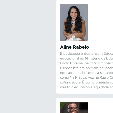
Aline Rabelo
É pedagoga e doutora em Educa
educacional no Ministério da Ed
Pacto Nacional pela Recomposiç
Especialista em políticas educacio
educação básica, dedica-se també
como Na Prática, Voz na Rua e Ci
cofundadora. É comprometida co
direito à educação e equidade soc