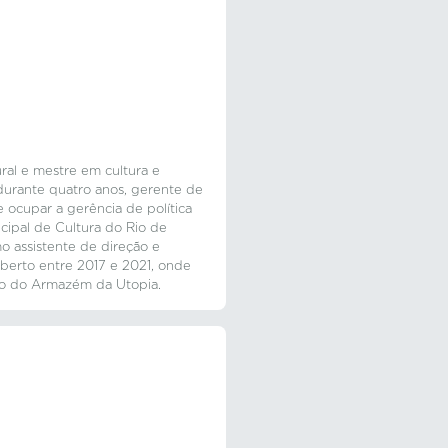
ral e mestre em cultura e
, durante quatro anos, gerente de
 ocupar a gerência de política
icipal de Cultura do Rio de
 assistente de direção e
berto entre 2017 e 2021, onde
ão do Armazém da Utopia.