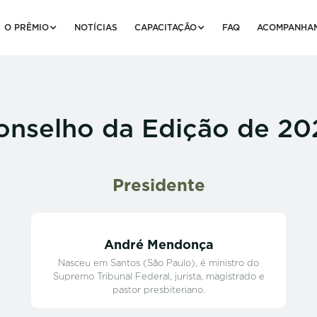
O PRÊMIO
NOTÍCIAS
CAPACITAÇÃO
FAQ
ACOMPANHA
onselho da Edição de 20
Presidente
André Mendonça
Nasceu em Santos (São Paulo), é ministro do
Supremo Tribunal Federal, jurista, magistrado e
pastor presbiteriano.