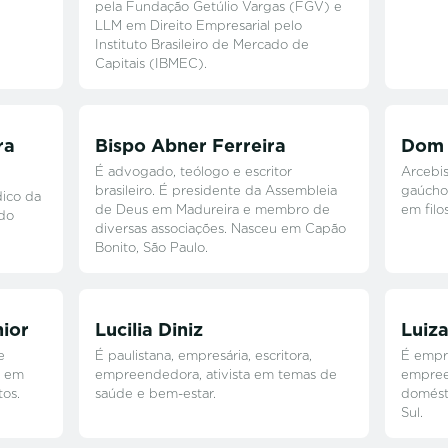
pela Fundação Getúlio Vargas (FGV) e
LLM em Direito Empresarial pelo
Instituto Brasileiro de Mercado de
Capitais (IBMEC).
ra
Bispo Abner Ferreira
Dom 
É advogado, teólogo e escritor
Arcebis
brasileiro. É presidente da Assembleia
gaúcho
dico da
de Deus em Madureira e membro de
em filos
 do
diversas associações. Nasceu em Capão
Bonito, São Paulo.
nior
Lucilia Diniz
Luiz
e
É paulistana, empresária, escritora,
É empre
a em
empreendedora, ativista em temas de
empree
tos.
saúde e bem-estar.
domést
Sul.