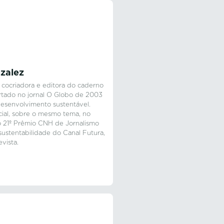
zalez
oi cocriadora e editora do caderno
artado no jornal O Globo de 2003
desenvolvimento sustentável.
cial, sobre o mesmo tema, no
 do 21º Prêmio CNH de Jornalismo
sustentabilidade do Canal Futura,
vista.