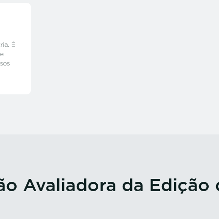
ia. É
de
sos
o Avaliadora da Edição