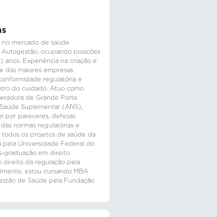
as
ia no mercado de saúde
 Autogestão, ocupando posições
) anos. Experiência na criação e
e das maiores empresas
 conformidade regulatória e
ntro do cuidado. Atuo como
peradora de Grande Porte
 Saúde Suplementar (ANS),
l por pareceres, defesas
 das normas regulatórias e
a todos os projetos de saúde da
 pela Universidade Federal do
s-graduação em direito
 direito da regulação pela
almente, estou cursando MBA
Gestão de Saúde pela Fundação