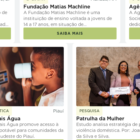
Fundação Matias Machline
Agê
o de
A Fundação Matias Machline é uma
A Ag
instituição de ensino voltada a jovens de
Soci
dade
14 a 17 anos, em situação de
dedi
nal.
vulnerabilidade social, em Manaus e
SAIBA MAIS
região.
Piauí
TICA
PESQUISA
ais Água
Patrulha da Mulher
Mais Água promove acesso à
Estudo analisa estratégia de
 potável para comunidades da
violência doméstica. Por: Jo
Sudeste do Piauí.
da Silva e Silva.