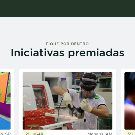
FIQUE POR DENTRO
Iniciativas premiadas
o, SP
Manaus, AM
2º LUGAR
3º 