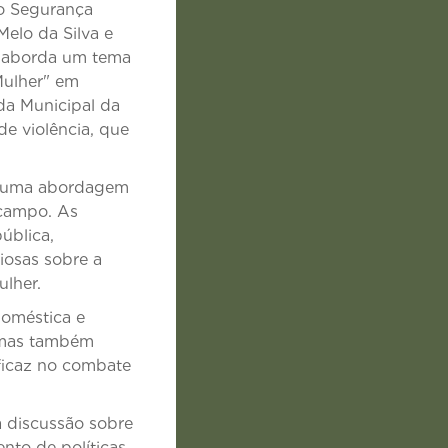
o Segurança
elo da Silva e
o aborda um tema
Mulher" em
da Municipal da
e violência, que
em uma abordagem
 campo. As
ública,
iosas sobre a
ulher.
doméstica e
, mas também
ficaz no combate
a discussão sobre
ento de políticas