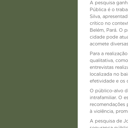
A pesquisa ganh
Pública é o trab
Silva, apresent
crítico no conte
Belém, Pará. O p
cidade pode atua
acomete diversa
Para a realizaçã
qualitativa, com
entrevistas reali
localizada no bai
efetividade e os
O público-alvo d
intrafamiliar. O
recomendações p
à violência, pro
A pesquisa de Jo
segurança pública