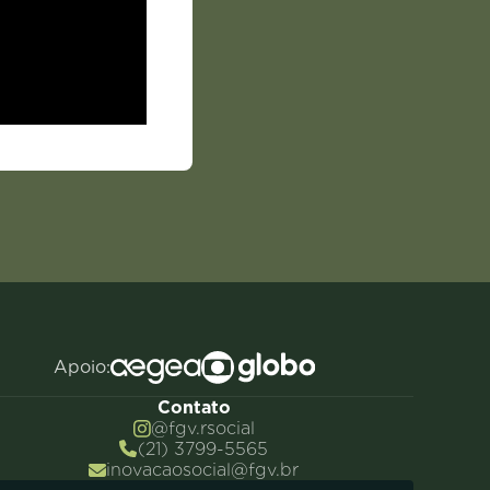
Apoio:
Contato
@fgv.rsocial
(21) 3799-5565
inovacaosocial@fgv.br