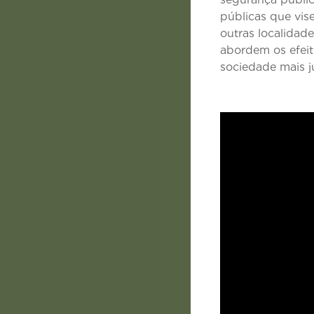
públicas que vi
outras localidad
abordem os efei
sociedade mais ju