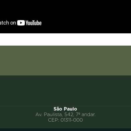
São Paulo
Av. Paulista, 542, 7º andar.
CEP: 01311-000