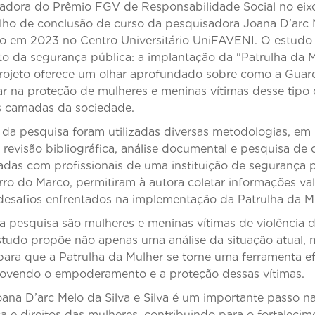
adora do Prêmio FGV de Responsabilidade Social no eix
alho de conclusão de curso da pesquisadora Joana D’arc M
ado em 2023 no Centro Universitário UniFAVENI. O estud
xto da segurança pública: a implantação da "Patrulha da 
rojeto oferece um olhar aprofundado sobre como a Guar
r na proteção de mulheres e meninas vítimas desse tipo d
s camadas da sociedade.
o da pesquisa foram utilizadas diversas metodologias, 
o revisão bibliográfica, análise documental e pesquisa de
zadas com profissionais de uma instituição de segurança p
rro do Marco, permitiram à autora coletar informações val
 desafios enfrentados na implementação da Patrulha da M
a pesquisa são mulheres e meninas vítimas de violência 
 estudo propõe não apenas uma análise da situação atual
ara que a Patrulha da Mulher se torne uma ferramenta e
movendo o empoderamento e a proteção dessas vítimas.
ana D’arc Melo da Silva e Silva é um importante passo n
 e direitos das mulheres, contribuindo para o fortalecim