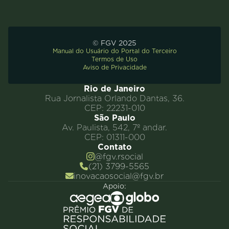
© FGV 2025
Manual do Usuário do Portal do Terceiro
Termos de Uso
Aviso de Privacidade
Rio de Janeiro
Rua Jornalista Orlando Dantas, 36.
CEP: 22231-010
São Paulo
Av. Paulista, 542, 7º andar.
CEP: 01311-000
Contato
@fgv.rsocial
(21) 3799-5565
inovacaosocial@fgv.br
Apoio: