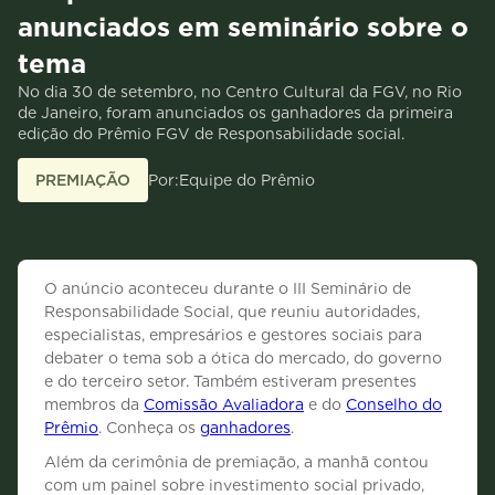
anunciados em seminário sobre o
tema
No dia 30 de setembro, no Centro Cultural da FGV, no Rio
de Janeiro, foram anunciados os ganhadores da primeira
edição do Prêmio FGV de Responsabilidade social.
PREMIAÇÃO
Por:
Equipe do Prêmio
O anúncio aconteceu durante o III Seminário de
Responsabilidade Social, que reuniu autoridades,
especialistas, empresários e gestores sociais para
debater o tema sob a ótica do mercado, do governo
e do terceiro setor. Também estiveram presentes
membros da
Comissão Avaliadora
e do
Conselho do
Prêmio
. Conheça os
ganhadores
.
Além da cerimônia de premiação, a manhã contou
com um painel sobre investimento social privado,