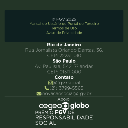
© FGV 2025
Manual do Usuário do Portal do Terceiro
Termos de Uso
Aviso de Privacidade
Rio de Janeiro
Rua Jornalista Orlando Dantas, 36.
CEP: 22231-010
São Paulo
Av. Paulista, 542, 7º andar.
CEP: 01311-000
Contato
@fgv.rsocial
(21) 3799-5565
inovacaosocial@fgv.br
Apoio: