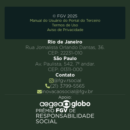
© FGV 2025
Manual do Usuário do Portal do Terceiro
Termos de Uso
Aviso de Privacidade
Rio de Janeiro
Rua Jornalista Orlando Dantas, 36.
CEP: 22231-010
São Paulo
Av. Paulista, 542, 7º andar.
CEP: 01311-000
Contato
@fgv.rsocial
(21) 3799-5565
inovacaosocial@fgv.br
Apoio: