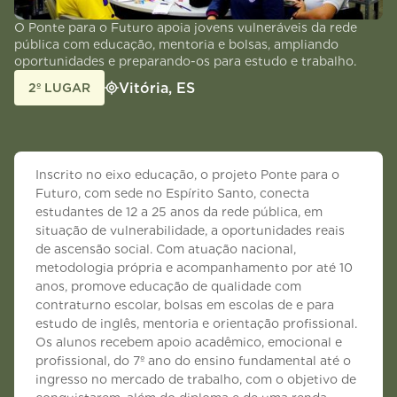
O Ponte para o Futuro apoia jovens vulneráveis da rede
pública com educação, mentoria e bolsas, ampliando
oportunidades e preparando-os para estudo e trabalho.
Vitória, ES
2º LUGAR
Inscrito no eixo educação, o projeto Ponte para o
Futuro, com sede no Espírito Santo, conecta
estudantes de 12 a 25 anos da rede pública, em
situação de vulnerabilidade, a oportunidades reais
de ascensão social. Com atuação nacional,
metodologia própria e acompanhamento por até 10
anos, promove educação de qualidade com
contraturno escolar, bolsas em escolas de e para
estudo de inglês, mentoria e orientação profissional.
Os alunos recebem apoio acadêmico, emocional e
profissional, do 7º ano do ensino fundamental até o
ingresso no mercado de trabalho, com o objetivo de