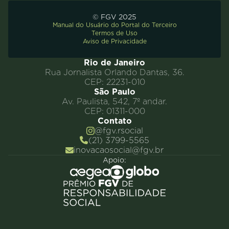
© FGV 2025
Manual do Usuário do Portal do Terceiro
Termos de Uso
Aviso de Privacidade
Rio de Janeiro
Rua Jornalista Orlando Dantas, 36.
CEP: 22231-010
São Paulo
Av. Paulista, 542, 7º andar.
CEP: 01311-000
Contato
@fgv.rsocial
(21) 3799-5565
inovacaosocial@fgv.br
Apoio: